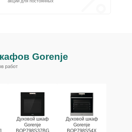
акции для постоянных
кафов Gorenje
ов работ
Духовой шкаф
Духовой шкаф
Gorenje
Gorenje
I
BOP798S37BG
BOP798S54X