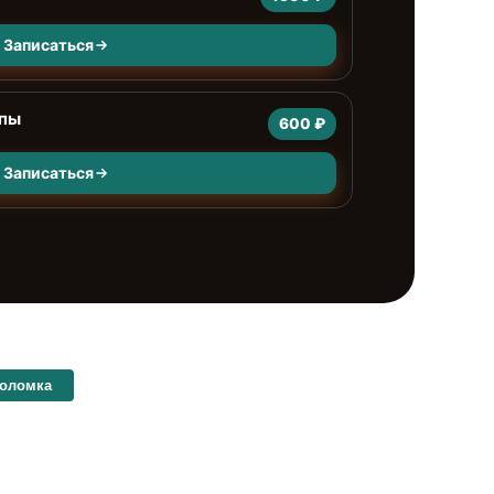
Записаться
мпы
600 ₽
Записаться
поломка