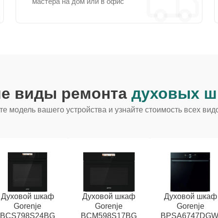
мастера на дом или в офис
ие виды ремонта
духовых ш
е модель вашего устройства и узнайте стоимость всех вид
Духовой шкаф
Духовой шкаф
Духовой шкаф
Gorenje
Gorenje
Gorenje
BCS798S24BG
BCM598S17BG
BPSA6747DGW