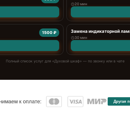
20 мин
Замена индикаторной ла
1500 ₽
30 мин
Полный список услуг для «
Духовой шкаф
» — по звонку или в чате
имаем к оплате:
Другая 