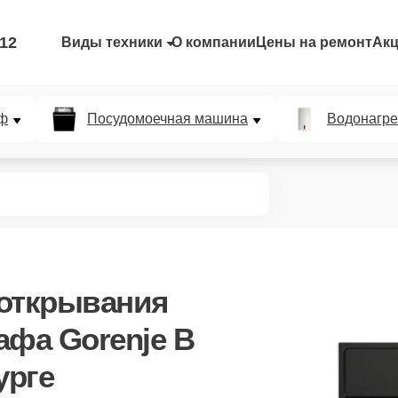
-12
Виды техники
О компании
Цены на ремонт
Ак
ф
Посудомоечная машина
Водонагре
 открывания
афа Gorenje B
урге