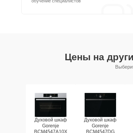
обучение специалистов
Цены на друг
Выберит
Духовой шкаф
Духовой шкаф
Gorenje
Gorenje
BCM4547A10X
BCM4547DG