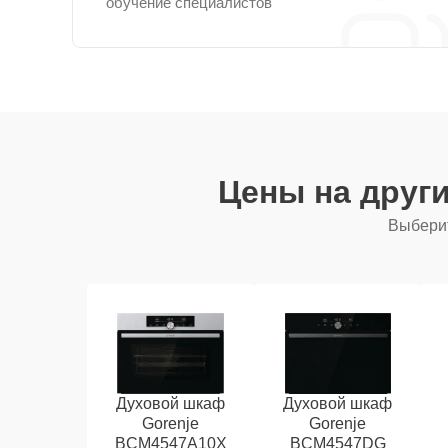
обучение специалистов
Цены на друг
Выберит
Духовой шкаф
Духовой шкаф
Gorenje
Gorenje
BCM4547A10X
BCM4547DG