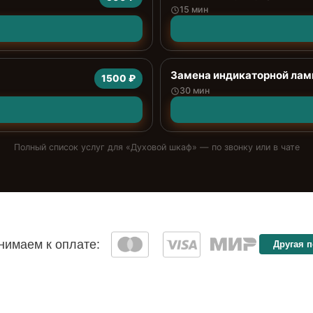
15 мин
Замена индикаторной ла
1500 ₽
30 мин
Полный список услуг для «
Духовой шкаф
» — по звонку или в чате
имаем к оплате:
Другая 