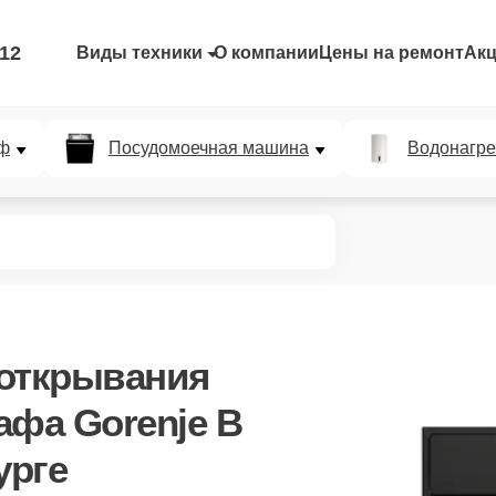
-12
Виды техники
О компании
Цены на ремонт
Ак
ф
Посудомоечная машина
Водонагре
 открывания
афа Gorenje B
урге