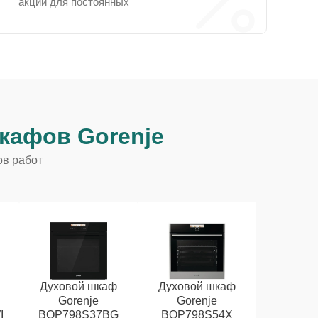
акции для постоянных
кафов Gorenje
ов работ
Духовой шкаф
Духовой шкаф
Gorenje
Gorenje
I
BOP798S37BG
BOP798S54X