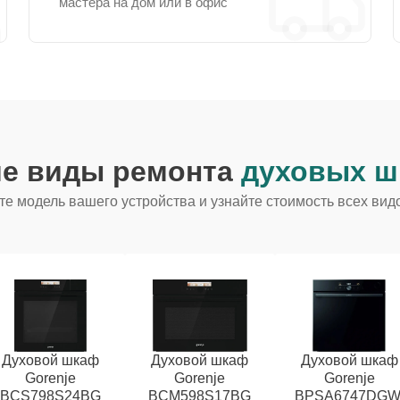
мастера на дом или в офис
ие виды ремонта
духовых ш
е модель вашего устройства и узнайте стоимость всех вид
Духовой шкаф
Духовой шкаф
Духовой шкаф
Gorenje
Gorenje
Gorenje
BCS798S24BG
BCM598S17BG
BPSA6747DGW