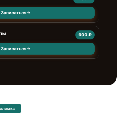
Записаться
мпы
600 ₽
Записаться
поломка