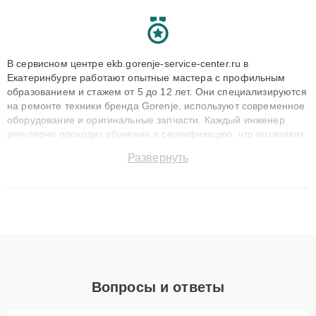
В сервисном центре ekb.gorenje-service-center.ru в
Екатеринбурге работают опытные мастера с профильным
образованием и стажем от 5 до 12 лет. Они специализируются
на ремонте техники бренда Gorenje, используют современное
оборудование и оригинальные запчасти. Каждый инженер
регулярно проходит обучение и сертификацию, что позволяет
быстро и точноdiagnostikировать поломки и восстанавливать
Развернуть
технику с сохранением гарантии до 3 лет. Наши мастера
решают сложные случаи: от замены матриц и материнских
плат до ремонта после залития и восстановления данных.
Благодаря высокой квалификации и ответственному подходу
клиенты получают быстрый, качественный ремонт и понятные
объяснения по результатам диагностики.
Вопросы и ответы