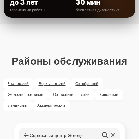
до 3 лет
30 мин
гарантия на работы
бесплатная диагностика
Районы обслуживания
Чкаловский
Верх-Исетский
Октябрьский
Железнодорожный
Орджоникидзевский
Кировский
Ленинский
Академический
Сервисный центр Gorenje