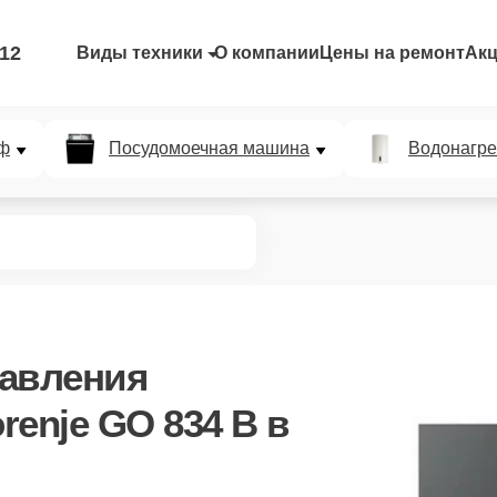
-12
Виды техники
О компании
Цены на ремонт
Ак
ф
Посудомоечная машина
Водонагре
равления
enje GO 834 B в