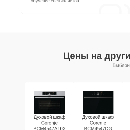
обучение специалистов
Цены на друг
Выберит
Духовой шкаф
Духовой шкаф
Gorenje
Gorenje
BCM4547A10X
BCM4547DG