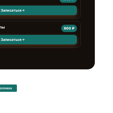
Записаться
мпы
600 ₽
Записаться
поломка