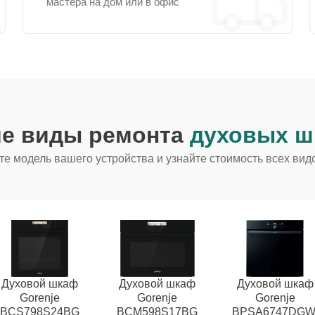
мастера на дом или в офис
ие виды ремонта
духовых ш
е модель вашего устройства и узнайте стоимость всех вид
Духовой шкаф
Духовой шкаф
Духовой шкаф
Gorenje
Gorenje
Gorenje
BCS798S24BG
BCM598S17BG
BPSA6747DGW