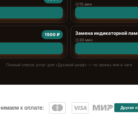
15 мин
Замена индикаторной ла
1500 ₽
30 мин
Полный список услуг для «
Духовой шкаф
» — по звонку или в чате
имаем к оплате:
Другая 