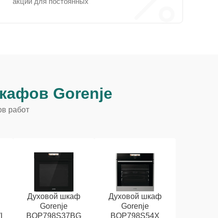
акции для постоянных
кафов Gorenje
ов работ
Духовой шкаф
Духовой шкаф
Gorenje
Gorenje
I
BOP798S37BG
BOP798S54X