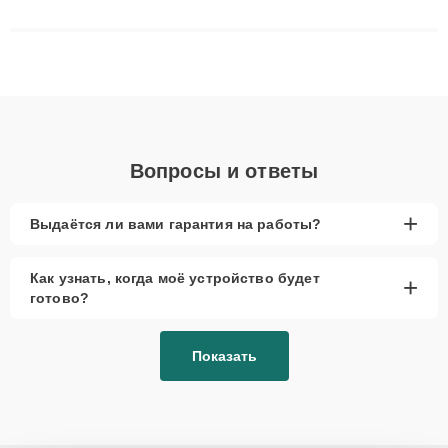
решают сложные случаи: от замены матриц и материнских
плат до ремонта после залития и восстановления данных.
Благодаря высокой квалификации и ответственному подходу
клиенты получают быстрый, качественный ремонт и понятные
объяснения по результатам диагностики.
Вопросы и ответы
+
Выдаётся ли вами гарантия на работы?
Как узнать, когда моё устройство будет
+
готово?
Показать