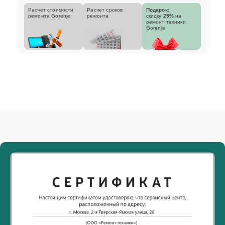
Расчет стоимости
Расчет сроков
Подарок:
ремонта Gorenje
ремонта
скидку
25%
на
ремонт техники
Gorenje