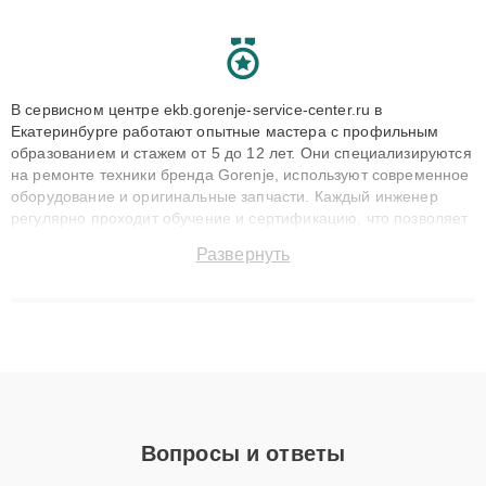
В сервисном центре ekb.gorenje-service-center.ru в
Екатеринбурге работают опытные мастера с профильным
образованием и стажем от 5 до 12 лет. Они специализируются
на ремонте техники бренда Gorenje, используют современное
оборудование и оригинальные запчасти. Каждый инженер
регулярно проходит обучение и сертификацию, что позволяет
быстро и точноdiagnostikировать поломки и восстанавливать
Развернуть
технику с сохранением гарантии до 3 лет. Наши мастера
решают сложные случаи: от замены матриц и материнских
плат до ремонта после залития и восстановления данных.
Благодаря высокой квалификации и ответственному подходу
клиенты получают быстрый, качественный ремонт и понятные
объяснения по результатам диагностики.
Вопросы и ответы