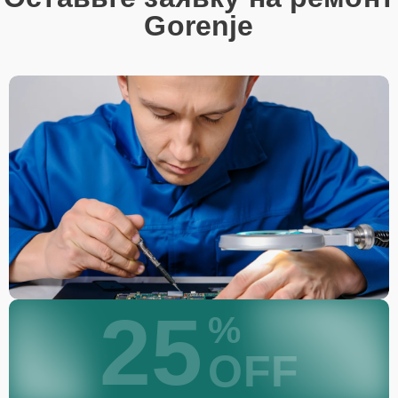
Gorenje
25
%
OFF