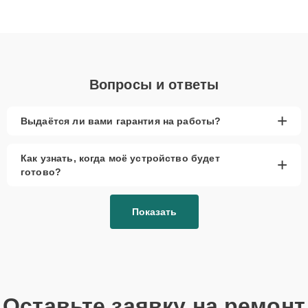
Благодаря высокой квалификации и ответственному подходу
клиенты получают быстрый, качественный ремонт и понятные
объяснения по результатам диагностики.
Вопросы и ответы
+
Выдаётся ли вами гарантия на работы?
Как узнать, когда моё устройство будет
+
готово?
Показать
Оставьте заявку на ремонт