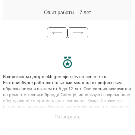
Опыт работы – 7 лет
В сервисном центре ekb.gorenje-service-center.ru в
Екатеринбурге работают опытные мастера с профильным
образованием и стажем от 5 до 12 лет. Они специализируются
на ремонте техники бренда Gorenje, используют современное
оборудование и оригинальные запчасти. Каждый инженер
регулярно проходит обучение и сертификацию, что позволяет
быстро и точноdiagnostikировать поломки и восстанавливать
Развернуть
технику с сохранением гарантии до 3 лет. Наши мастера
решают сложные случаи: от замены матриц и материнских
плат до ремонта после залития и восстановления данных.