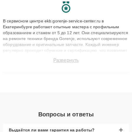
В сервисном центре ekb.gorenje-service-center.ru в
Екатеринбурге работают опытные мастера с профильным
образованием и стажем от 5 до 12 лет. Они специализируются
на ремонте техники бренда Gorenje, используют современное
оборудование и оригинальные запчасти. Каждый инженер
регулярно проходит обучение и сертификацию, что позволяет
быстро и точноdiagnostikировать поломки и восстанавливать
Развернуть
технику с сохранением гарантии до 3 лет. Наши мастера
решают сложные случаи: от замены матриц и материнских
плат до ремонта после залития и восстановления данных.
Благодаря высокой квалификации и ответственному подходу
клиенты получают быстрый, качественный ремонт и понятные
объяснения по результатам диагностики.
Вопросы и ответы
+
Выдаётся ли вами гарантия на работы?