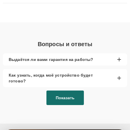
плат до ремонта после залития и восстановления данных.
Благодаря высокой квалификации и ответственному подходу
клиенты получают быстрый, качественный ремонт и понятные
объяснения по результатам диагностики.
Вопросы и ответы
+
Выдаётся ли вами гарантия на работы?
Как узнать, когда моё устройство будет
+
готово?
Показать