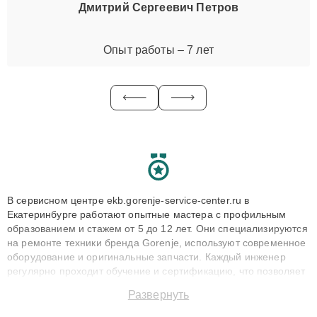
Дмитрий Сергеевич Петров
Опыт работы – 7 лет
В сервисном центре ekb.gorenje-service-center.ru в
Екатеринбурге работают опытные мастера с профильным
образованием и стажем от 5 до 12 лет. Они специализируются
на ремонте техники бренда Gorenje, используют современное
оборудование и оригинальные запчасти. Каждый инженер
регулярно проходит обучение и сертификацию, что позволяет
быстро и точноdiagnostikировать поломки и восстанавливать
Развернуть
технику с сохранением гарантии до 3 лет. Наши мастера
решают сложные случаи: от замены матриц и материнских