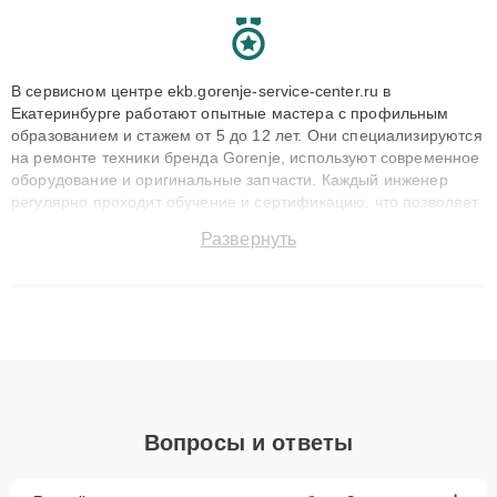
В сервисном центре ekb.gorenje-service-center.ru в
Екатеринбурге работают опытные мастера с профильным
образованием и стажем от 5 до 12 лет. Они специализируются
на ремонте техники бренда Gorenje, используют современное
оборудование и оригинальные запчасти. Каждый инженер
регулярно проходит обучение и сертификацию, что позволяет
быстро и точноdiagnostikировать поломки и восстанавливать
Развернуть
технику с сохранением гарантии до 3 лет. Наши мастера
решают сложные случаи: от замены матриц и материнских
плат до ремонта после залития и восстановления данных.
Благодаря высокой квалификации и ответственному подходу
клиенты получают быстрый, качественный ремонт и понятные
объяснения по результатам диагностики.
Вопросы и ответы