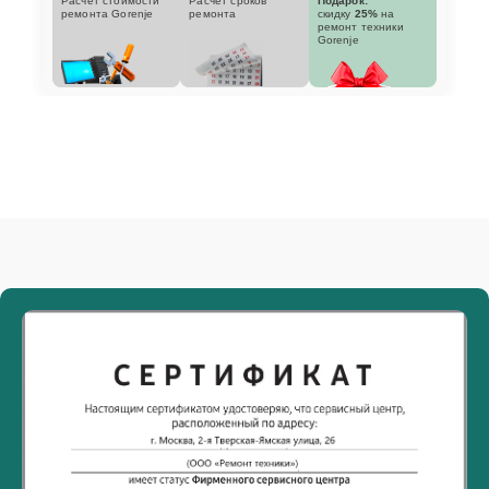
Расчет стоимости
Расчет сроков
Подарок:
ремонта Gorenje
ремонта
скидку
25%
на
ремонт техники
Gorenje