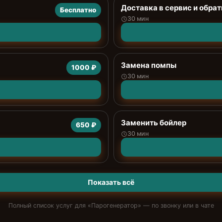
Доставка в сервис и обрат
Бесплатно
30 мин
Замена помпы
1000 ₽
30 мин
Заменить бойлер
650 ₽
30 мин
Показать всё
Полный список услуг для «
Парогенератор
» — по звонку или в чате