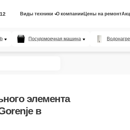
-12
Виды техники
О компании
Цены на ремонт
Ак
ф
Посудомоечная машина
Водонагре
ьного элемента
Gorenje в