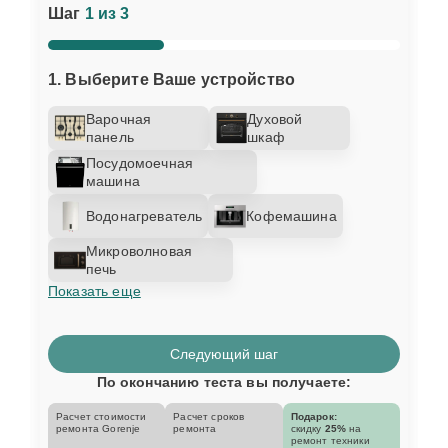
Шаг
1 из 3
1. Выберите Ваше устройство
Варочная
Духовой
панель
шкаф
Посудомоечная
машина
Водонагреватель
Кофемашина
Микроволновая
печь
Показать еще
Следующий шаг
По окончанию теста вы получаете:
Расчет стоимости
Расчет сроков
Подарок:
ремонта Gorenje
ремонта
скидку
25%
на
ремонт техники