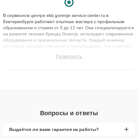
В сервисном центре ekb.gorenje-service-center.ru в
Екатеринбурге работают опытные мастера с профильным
образованием и стажем от 5 до 12 лет. Они специализируются
на ремонте техники бренда Gorenje, используют современное
оборудование и оригинальные запчасти. Каждый инженер
регулярно проходит обучение и сертификацию, что позволяет
быстро и точноdiagnostikировать поломки и восстанавливать
Развернуть
технику с сохранением гарантии до 3 лет. Наши мастера
решают сложные случаи: от замены матриц и материнских
плат до ремонта после залития и восстановления данных.
Благодаря высокой квалификации и ответственному подходу
клиенты получают быстрый, качественный ремонт и понятные
объяснения по результатам диагностики.
Вопросы и ответы
+
Выдаётся ли вами гарантия на работы?