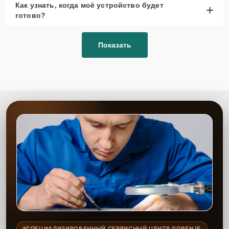
Как узнать, когда моё устройство будет
+
рассмотреть вариант с использованием
готово?
качественного аналога брендовой детали.
Так или иначе, при ремонте будут использованы исключительно
Показать
высококачественные запчасти, будь это 100% оригинал, или
надежные аналоги проверенных и зарекомендовавших себя
производителей.
Этапы ремонта
Для оперативного ремонта вашей техники нужно:
Позвонить по телефону горячей линии или
запросить обратный звонок через Форму заявки
для быстрого уточнения деталей.
Привезти устройство в ближайший центр или
передать аппарат курьеру службы доставки,
дождаться результатов диагностики и принять
решение.
Дождаться оповещения о готовности и забрать
устройство самостоятельно или воспользоваться
курьерской доставкой.
СПЕЦИАЛИЗИРОВАННЫЙ СЕРВИСНЫЙ ЦЕНТР GORENJE