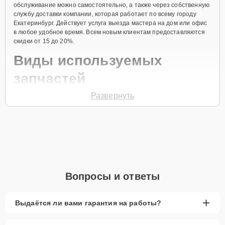
обслуживание можно самостоятельно, а также через собственную
службу доставки компании, которая работает по всему городу
Екатеринбург. Действует услуга выезда мастера на дом или офис
в любое удобное время. Всем новым клиентам предоставляются
скидки от 15 до 20%.
Виды используемых
запчастей
Развернуть
Для ремонта посудомоечной машины модели GDV654X
предлагаются как оригинальные комплектующие бренда Gorenje,
так и качественные аналоги фирменных деталей. Выбор варианта
запчастей или качества аналогичных комплектующих всегда
остается за клиентом.
Как определиться с выбором запчастей:
Если устройство свежей модели и есть планы на
Вопросы и ответы
активное использование устройства дольше
года, рекомендуется выбор оригинальных
запчастей.
+
Выдаётся ли вами гарантия на работы?
При наличии планов в скором времени заменить
устройство на более современное, лучше