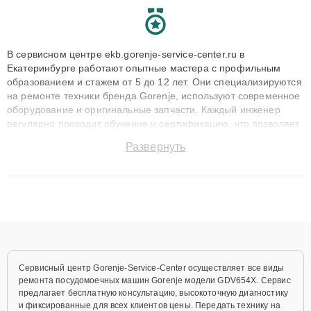
В сервисном центре ekb.gorenje-service-center.ru в
Екатеринбурге работают опытные мастера с профильным
образованием и стажем от 5 до 12 лет. Они специализируются
на ремонте техники бренда Gorenje, используют современное
оборудование и оригинальные запчасти. Каждый инженер
регулярно проходит обучение и сертификацию, что позволяет
быстро и точноdiagnostikировать поломки и восстанавливать
Развернуть
технику с сохранением гарантии до 3 лет. Наши мастера
решают сложные случаи: от замены матриц и материнских
плат до ремонта после залития и восстановления данных.
Благодаря высокой квалификации и ответственному подходу
клиенты получают быстрый, качественный ремонт и понятные
объяснения по результатам диагностики.
Сервисный центр Gorenje-Service-Center осуществляет все виды
ремонта посудомоечных машин Gorenje модели GDV654X. Сервис
предлагает бесплатную консультацию, высокоточную диагностику
и фиксированные для всех клиентов цены. Передать технику на