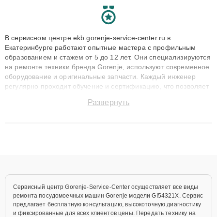
В сервисном центре ekb.gorenje-service-center.ru в
Екатеринбурге работают опытные мастера с профильным
образованием и стажем от 5 до 12 лет. Они специализируются
на ремонте техники бренда Gorenje, используют современное
оборудование и оригинальные запчасти. Каждый инженер
регулярно проходит обучение и сертификацию, что позволяет
быстро и точноdiagnostikировать поломки и восстанавливать
Развернуть
технику с сохранением гарантии до 3 лет. Наши мастера
решают сложные случаи: от замены матриц и материнских
плат до ремонта после залития и восстановления данных.
Благодаря высокой квалификации и ответственному подходу
клиенты получают быстрый, качественный ремонт и понятные
объяснения по результатам диагностики.
Сервисный центр Gorenje-Service-Center осуществляет все виды
ремонта посудомоечных машин Gorenje модели GI54321X. Сервис
предлагает бесплатную консультацию, высокоточную диагностику
и фиксированные для всех клиентов цены. Передать технику на