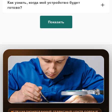
Как узнать, когда моё устройство будет
+
рассмотреть вариант с использованием
готово?
качественного аналога брендовой детали.
Так или иначе, при ремонте будут использованы исключительно
Показать
высококачественные запчасти, будь это 100% оригинал, или
надежные аналоги проверенных и зарекомендовавших себя
производителей.
Этапы ремонта
Для оперативного ремонта вашей техники нужно:
Позвонить по телефону горячей линии или
запросить обратный звонок через Форму заявки
для быстрого уточнения деталей.
Привезти устройство в ближайший центр или
передать аппарат курьеру службы доставки,
дождаться результатов диагностики и принять
решение.
Дождаться оповещения о готовности и забрать
устройство самостоятельно или воспользоваться
курьерской доставкой.
СПЕЦИАЛИЗИРОВАННЫЙ СЕРВИСНЫЙ ЦЕНТР GORENJE