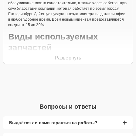
обслуживание можно самостоятельно, а также через собственную
службу доставки компании, которая работает по всему городу
Екатеринбург. Действует услуга выезда мастера на дом или офис
в любое удобное время. Всем новым клиентам предоставляются
скидки от 15 до 20%.
Виды используемых
запчастей
Развернуть
Для ремонта посудомоечной машины модели GI54321X
предлагаются как оригинальные комплектующие бренда Gorenje,
так и качественные аналоги фирменных деталей. Выбор варианта
запчастей или качества аналогичных комплектующих всегда
остается за клиентом.
Как определиться с выбором запчастей:
Если устройство свежей модели и есть планы на
Вопросы и ответы
активное использование устройства дольше
года, рекомендуется выбор оригинальных
запчастей.
+
Выдаётся ли вами гарантия на работы?
При наличии планов в скором времени заменить
устройство на более современное, лучше