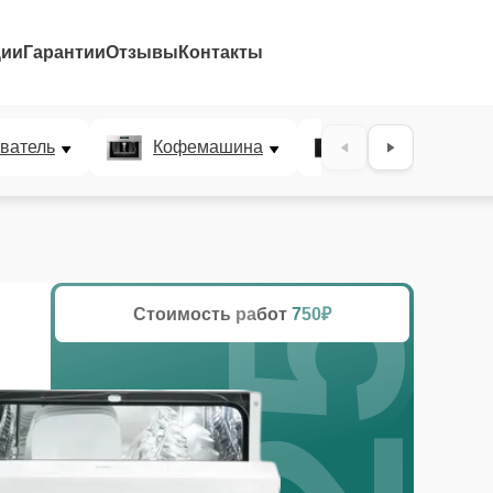
ции
Гарантии
Отзывы
Контакты
25%
ватель
Кофемашина
Микроволновая
Стоимость работ
750₽