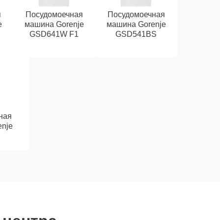
я
Посудомоечная
Посудомоечная
e
машина Gorenje
машина Gorenje
GSD641W F1
GSD541BS
ная
nje