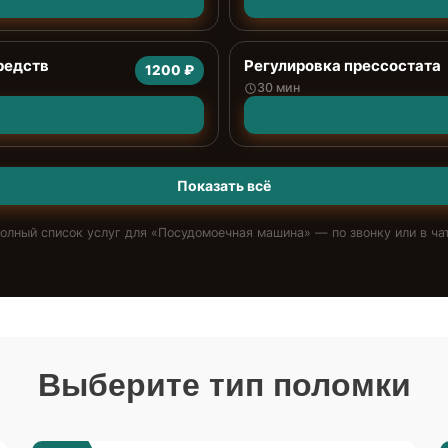
редств
Регулировка прессостата
1200 ₽
30 мин
Показать всё
олный список услуг для «
Посудомоечная машина
» — по звонку или в ча
Выберите тип поломки