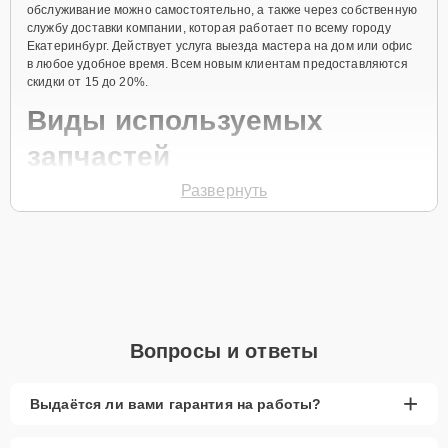
обслуживание можно самостоятельно, а также через собственную
службу доставки компании, которая работает по всему городу
Екатеринбург. Действует услуга выезда мастера на дом или офис
в любое удобное время. Всем новым клиентам предоставляются
скидки от 15 до 20%.
Виды используемых
запчастей
Развернуть
Для ремонта посудомоечной машины модели GV 55110
предлагаются как оригинальные комплектующие бренда Gorenje,
так и качественные аналоги фирменных деталей. Выбор варианта
запчастей или качества аналогичных комплектующих всегда
остается за клиентом.
Как определиться с выбором запчастей:
Если устройство свежей модели и есть планы на
Вопросы и ответы
активное использование устройства дольше
года, рекомендуется выбор оригинальных
запчастей.
+
Выдаётся ли вами гарантия на работы?
При наличии планов в скором времени заменить
устройство на более современное, лучше