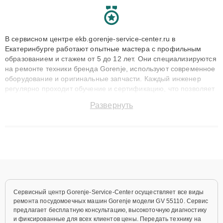
В сервисном центре ekb.gorenje-service-center.ru в
Екатеринбурге работают опытные мастера с профильным
образованием и стажем от 5 до 12 лет. Они специализируются
на ремонте техники бренда Gorenje, используют современное
оборудование и оригинальные запчасти. Каждый инженер
регулярно проходит обучение и сертификацию, что позволяет
быстро и точноdiagnostikировать поломки и восстанавливать
Развернуть
технику с сохранением гарантии до 3 лет. Наши мастера
решают сложные случаи: от замены матриц и материнских
плат до ремонта после залития и восстановления данных.
Благодаря высокой квалификации и ответственному подходу
клиенты получают быстрый, качественный ремонт и понятные
объяснения по результатам диагностики.
Сервисный центр Gorenje-Service-Center осуществляет все виды
ремонта посудомоечных машин Gorenje модели GV 55110. Сервис
предлагает бесплатную консультацию, высокоточную диагностику
и фиксированные для всех клиентов цены. Передать технику на