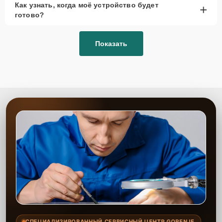
Как узнать, когда моё устройство будет
+
рассмотреть вариант с использованием
готово?
качественного аналога брендовой детали.
Так или иначе, при ремонте будут использованы исключительно
Показать
высококачественные запчасти, будь это 100% оригинал, или
надежные аналоги проверенных и зарекомендовавших себя
производителей.
Этапы ремонта
Для оперативного ремонта вашей техники нужно:
Позвонить по телефону горячей линии или
запросить обратный звонок через Форму заявки
для быстрого уточнения деталей.
Привезти устройство в ближайший центр или
передать аппарат курьеру службы доставки,
дождаться результатов диагностики и принять
решение.
Дождаться оповещения о готовности и забрать
устройство самостоятельно или воспользоваться
курьерской доставкой.
СПЕЦИАЛИЗИРОВАННЫЙ СЕРВИСНЫЙ ЦЕНТР GORENJE