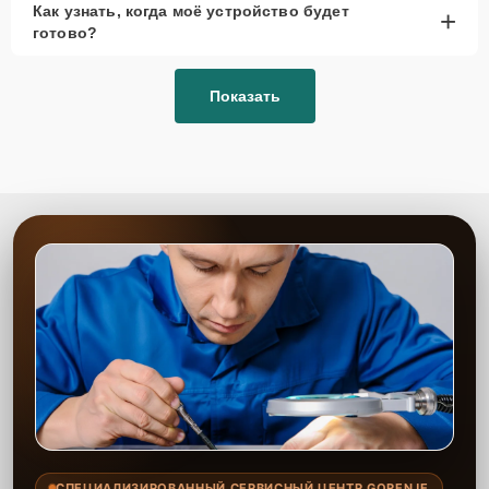
Как узнать, когда моё устройство будет
+
рассмотреть вариант с использованием
готово?
качественного аналога брендовой детали.
Так или иначе, при ремонте будут использованы исключительно
Показать
высококачественные запчасти, будь это 100% оригинал, или
надежные аналоги проверенных и зарекомендовавших себя
производителей.
Этапы ремонта
Для оперативного ремонта вашей техники нужно:
Позвонить по телефону горячей линии или
запросить обратный звонок через Форму заявки
для быстрого уточнения деталей.
Привезти устройство в ближайший центр или
передать аппарат курьеру службы доставки,
дождаться результатов диагностики и принять
решение.
Дождаться оповещения о готовности и забрать
устройство самостоятельно или воспользоваться
курьерской доставкой.
СПЕЦИАЛИЗИРОВАННЫЙ СЕРВИСНЫЙ ЦЕНТР GORENJE