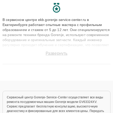
В сервисном центре ekb.gorenje-service-center.ru в
Екатеринбурге работают опытные мастера с профильным
образованием и стажем от 5 до 12 лет. Они специализируются
на ремонте техники бренда Gorenje, используют современное
оборудование и оригинальные запчасти. Каждый инженер
регулярно проходит обучение и сертификацию, что позволяет
быстро и точноdiagnostikировать поломки и восстанавливать
Развернуть
технику с сохранением гарантии до 3 лет. Наши мастера
решают сложные случаи: от замены матриц и материнских
плат до ремонта после залития и восстановления данных.
Благодаря высокой квалификации и ответственному подходу
клиенты получают быстрый, качественный ремонт и понятные
объяснения по результатам диагностики.
Сервисный центр Gorenje-Service-Center осуществляет все виды
ремонта посудомоечных машин Gorenje модели GV63324XV.
Сервис предлагает бесплатную консультацию, высокоточную
диагностику и фиксированные для всех клиентов цены. Передать