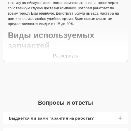
технику на обслуживание можно самостоятельно, а также через
собственную службу доставки компании, которая работает по
всему городу Екатеринбург. Действует услуга выезда мастера на
дом или офис в любое удобное время. Всем новым клиентам
предоставляются скидки от 15 до 20%.
Виды используемых
запчастей
Развернуть
Для ремонта посудомоечной машины модели GV63324XV
предлагаются как оригинальные комплектующие бренда Gorenje,
так и качественные аналоги фирменных деталей. Выбор варианта
запчастей или качества аналогичных комплектующих всегда
остается за клиентом.
Как определиться с выбором запчастей:
Если устройство свежей модели и есть планы на
Вопросы и ответы
активное использование устройства дольше
года, рекомендуется выбор оригинальных
запчастей.
+
Выдаётся ли вами гарантия на работы?
При наличии планов в скором времени заменить
устройство на более современное, лучше