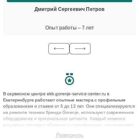
Дмитрий Сергеевич Петров
Опыт работы – 7 лет
В сервисном центре ekb.gorenje-service-center.ru в
Екатеринбурге работают опытные мастера с профильным
образованием и стажем от 5 до 12 лет. Они специализируются
на ремонте техники бренда Gorenje, используют современное
оборудование и оригинальные запчасти. Каждый инженер
регулярно проходит обучение и сертификацию, что позволяет
быстро и точноdiagnostikировать поломки и восстанавливать
Развернуть
технику с сохранением гарантии до 3 лет. Наши мастера