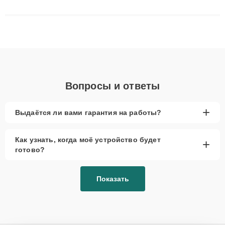
решают сложные случаи: от замены матриц и материнских
плат до ремонта после залития и восстановления данных.
Благодаря высокой квалификации и ответственному подходу
клиенты получают быстрый, качественный ремонт и понятные
объяснения по результатам диагностики.
Вопросы и ответы
+
Выдаётся ли вами гарантия на работы?
Как узнать, когда моё устройство будет
+
готово?
Показать