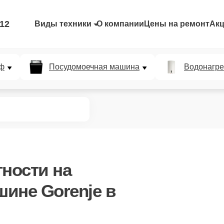
-12
Виды техники
О компании
Цены на ремонт
Ак
ф
Посудомоечная машина
Водонагре
тности
на
ине Gorenje в