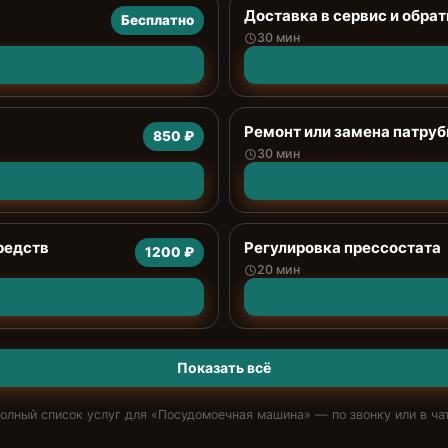
Доставка в сервис и обрат
Бесплатно
30 мин
Ремонт или замена патруб
850 ₽
30 мин
редств
Регулировка прессостата
1200 ₽
20 мин
Показать всё
олный список услуг для «
Посудомоечная машина
» — по звонку или в ча