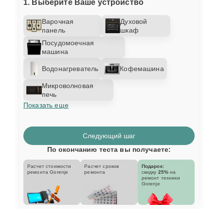
1. Выберите Ваше устройство
Варочная
Духовой
панель
шкаф
Посудомоечная
машина
Водонагреватель
Кофемашина
Микроволновая
печь
Показать еще
Следующий шаг
По окончанию теста вы получаете:
Расчет стоимости
Расчет сроков
Подарок:
ремонта Gorenje
ремонта
скидку
25%
на
ремонт техники
Gorenje