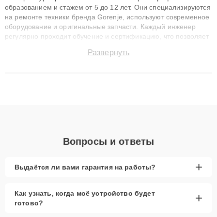
образованием и стажем от 5 до 12 лет. Они специализируются
на ремонте техники бренда Gorenje, используют современное
оборудование и оригинальные запчасти. Каждый инженер
регулярно проходит обучение и сертификацию, что позволяет
быстро и точноdiagnostikировать поломки и восстанавливать
Развернуть
технику с сохранением гарантии до 3 лет. Наши мастера
решают сложные случаи: от замены матриц и материнских
плат до ремонта после залития и восстановления данных.
Благодаря высокой квалификации и ответственному подходу
клиенты получают быстрый, качественный ремонт и понятные
объяснения по результатам диагностики.
Вопросы и ответы
+
Выдаётся ли вами гарантия на работы?
Как узнать, когда моё устройство будет
+
готово?