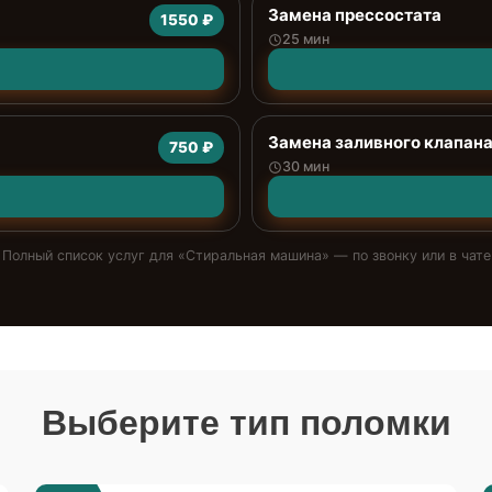
Замена прессостата
1550 ₽
25 мин
Замена заливного клапан
750 ₽
30 мин
Полный список услуг для «
Стиральная машина
» — по звонку или в чате
Выберите тип поломки