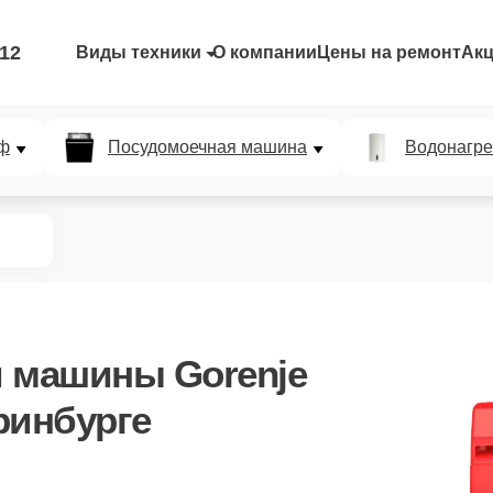
-12
Виды техники
О компании
Цены на ремонт
Ак
ф
Посудомоечная машина
Водонагре
 машины Gorenje
ринбурге