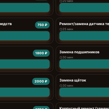
20 мин
редств
Ремонт/замена датчика т
750 ₽
25 мин
Замена подшипников
1800 ₽
30 мин
Замена щёток
2000 ₽
30 мин
Корпусный ремонт (замена