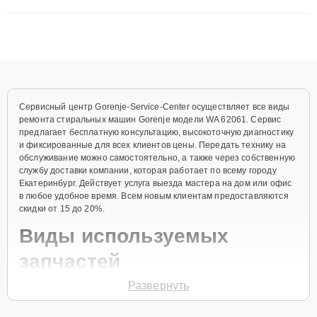
решают сложные случаи: от замены матриц и материнских
плат до ремонта после залития и восстановления данных.
Благодаря высокой квалификации и ответственному подходу
клиенты получают быстрый, качественный ремонт и понятные
объяснения по результатам диагностики.
Сервисный центр Gorenje-Service-Center осуществляет все виды
ремонта стиральных машин Gorenje модели WA 62061. Сервис
предлагает бесплатную консультацию, высокоточную диагностику
и фиксированные для всех клиентов цены. Передать технику на
обслуживание можно самостоятельно, а также через собственную
службу доставки компании, которая работает по всему городу
Екатеринбург. Действует услуга выезда мастера на дом или офис
в любое удобное время. Всем новым клиентам предоставляются
скидки от 15 до 20%.
Виды используемых
запчастей
Развернуть
Для ремонта стиральной машины модели WA 62061 предлагаются
как оригинальные комплектующие бренда Gorenje, так и