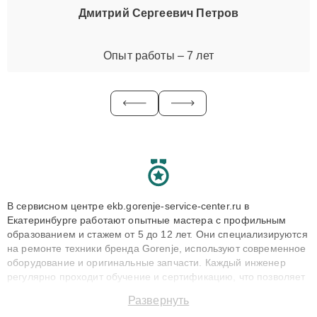
Дмитрий Сергеевич Петров
Опыт работы – 7 лет
В сервисном центре ekb.gorenje-service-center.ru в
Екатеринбурге работают опытные мастера с профильным
образованием и стажем от 5 до 12 лет. Они специализируются
на ремонте техники бренда Gorenje, используют современное
оборудование и оригинальные запчасти. Каждый инженер
регулярно проходит обучение и сертификацию, что позволяет
быстро и точноdiagnostikировать поломки и восстанавливать
Развернуть
технику с сохранением гарантии до 3 лет. Наши мастера