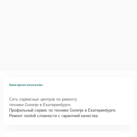
62061 нужно просто оставить
Заявку на сайте
или позвонить
телефону горячей линии: +7 (343) 288-39-12. Наши специалисты
оперативно проконсультируют по всем необходимым вопросам,
запишут на диагностику, подскажут с вариантами курьерской
доставки или оформят выезд мастера в удобное время и место.
Gorenjeservicecenter
Сеть сервисных центров по ремонту
техники Gorenje в Екатеринбурге.
Профильный сервис по технике Gorenje в Екатеринбурге.
Ремонт любой сложности с гарантией качества.