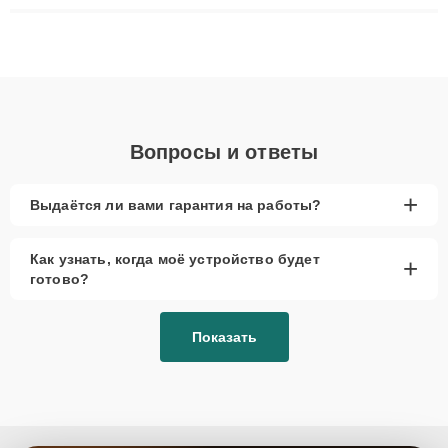
плат до ремонта после залития и восстановления данных.
Благодаря высокой квалификации и ответственному подходу
клиенты получают быстрый, качественный ремонт и понятные
объяснения по результатам диагностики.
Вопросы и ответы
+
Выдаётся ли вами гарантия на работы?
Как узнать, когда моё устройство будет
+
готово?
Показать