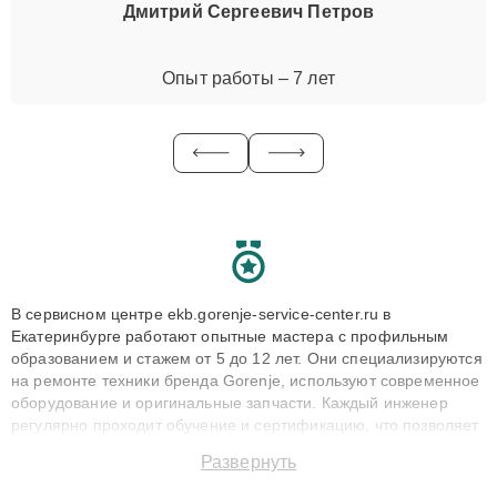
Дмитрий Сергеевич Петров
Опыт работы – 7 лет
В сервисном центре ekb.gorenje-service-center.ru в
Екатеринбурге работают опытные мастера с профильным
образованием и стажем от 5 до 12 лет. Они специализируются
на ремонте техники бренда Gorenje, используют современное
оборудование и оригинальные запчасти. Каждый инженер
регулярно проходит обучение и сертификацию, что позволяет
быстро и точноdiagnostikировать поломки и восстанавливать
Развернуть
технику с сохранением гарантии до 3 лет. Наши мастера
решают сложные случаи: от замены матриц и материнских