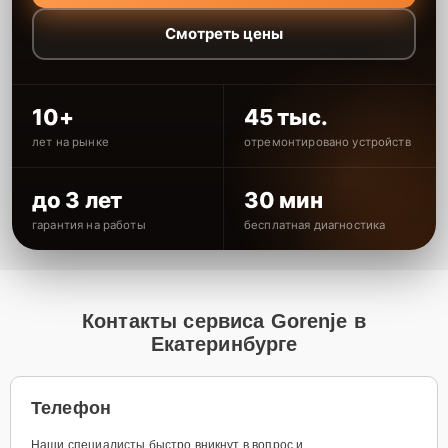
Смотреть цены
10+
45 тыс.
лет на рынке
отремонтировано устройств
до 3 лет
30 мин
гарантия на работы
бесплатная диагностика
Контакты сервиса Gorenje в
Екатеринбурге
Телефон
Наши специалисты быстро вникнут в вопрос и