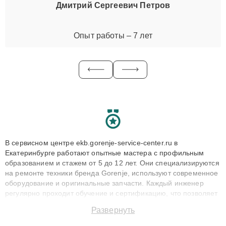
Дмитрий Сергеевич Петров
Опыт работы – 7 лет
В сервисном центре ekb.gorenje-service-center.ru в
Екатеринбурге работают опытные мастера с профильным
образованием и стажем от 5 до 12 лет. Они специализируются
на ремонте техники бренда Gorenje, используют современное
оборудование и оригинальные запчасти. Каждый инженер
регулярно проходит обучение и сертификацию, что позволяет
быстро и точноdiagnostikировать поломки и восстанавливать
Развернуть
технику с сохранением гарантии до 3 лет. Наши мастера
решают сложные случаи: от замены матриц и материнских