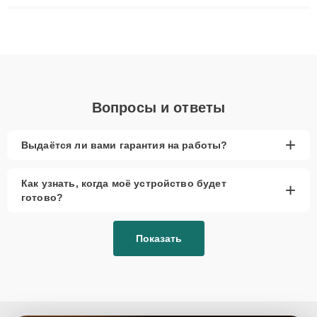
плат до ремонта после залития и восстановления данных.
Благодаря высокой квалификации и ответственному подходу
клиенты получают быстрый, качественный ремонт и понятные
объяснения по результатам диагностики.
Вопросы и ответы
+
Выдаётся ли вами гарантия на работы?
Как узнать, когда моё устройство будет
+
готово?
Показать