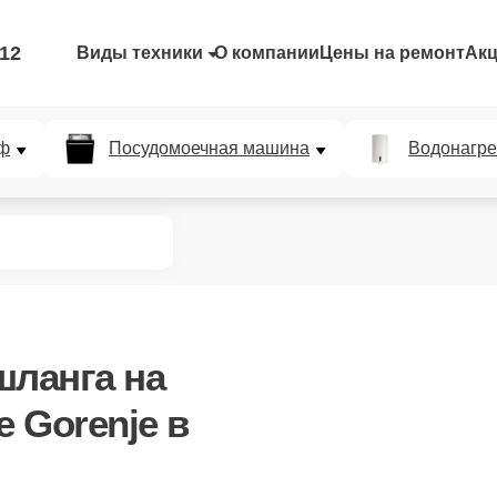
-12
Виды техники
О компании
Цены на ремонт
Ак
ф
Посудомоечная машина
Водонагре
шланга
на
 Gorenje в