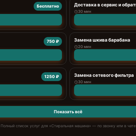
Доставка в сервис и обрат
Бесплатно
30 мин
Замена шкива барабана
750 ₽
20 мин
Замена сетевого фильтра
1250 ₽
30 мин
Показать всё
Полный список услуг для «
Стиральная машина
» — по звонку или в чате