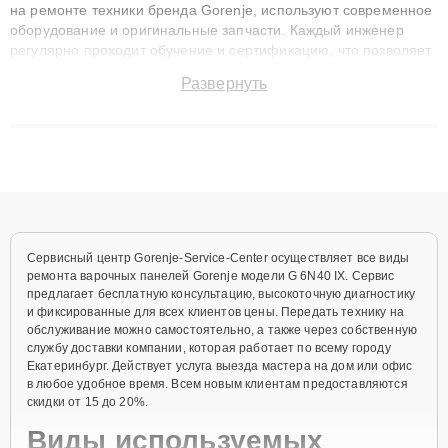
на ремонте техники бренда Gorenje, используют современное
оборудование и оригинальные запчасти. Каждый инженер
регулярно проходит обучение и сертификацию, что позволяет
быстро и точноdiagnostikировать поломки и восстанавливать
Развернуть
технику с сохранением гарантии до 3 лет. Наши мастера
решают сложные случаи: от замены матриц и материнских
плат до ремонта после залития и восстановления данных.
Благодаря высокой квалификации и ответственному подходу
клиенты получают быстрый, качественный ремонт и понятные
объяснения по результатам диагностики.
Сервисный центр Gorenje-Service-Center осуществляет все виды
ремонта варочных панелей Gorenje модели G 6N40 IX. Сервис
предлагает бесплатную консультацию, высокоточную диагностику
и фиксированные для всех клиентов цены. Передать технику на
обслуживание можно самостоятельно, а также через собственную
службу доставки компании, которая работает по всему городу
Екатеринбург. Действует услуга выезда мастера на дом или офис
в любое удобное время. Всем новым клиентам предоставляются
скидки от 15 до 20%.
Виды используемых