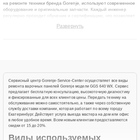
на ремонте техники бренда Gorenje, используют современное
оборудование и оригинальные запчасти. Каждый инженер
регулярно проходит обучение и сертификацию, что позволяет
быстро и точноdiagnostikировать поломки и восстанавливать
Развернуть
технику с сохранением гарантии до 3 лет. Наши мастера
решают сложные случаи: от замены матриц и материнских
плат до ремонта после залития и восстановления данных.
Благодаря высокой квалификации и ответственному подходу
клиенты получают быстрый, качественный ремонт и понятные
объяснения по результатам диагностики.
Сервисный центр Gorenje-Service-Center осуществляет все виды
ремонта варочных панелей Gorenje модели GGS 640 WX. Сервис
предлагает бесплатную консультацию, высокоточную диагностику
и фиксированные для всех клиентов цены. Передать технику на
обслуживание можно самостоятельно, а также через собственную
службу доставки компании, которая работает по всему городу
Екатеринбург. Действует услуга выезда мастера на дом или офис
в любое удобное время. Всем новым клиентам предоставляются
скидки от 15 до 20%.
Виды используемых