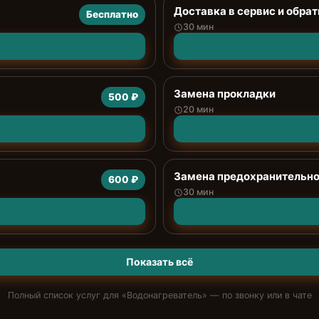
Доставка в сервис и обрат
Бесплатно
30 мин
Замена прокладки
500 ₽
20 мин
Замена предохранительно
600 ₽
30 мин
Показать всё
Полный список услуг для «
Водонагреватель
» — по звонку или в чате