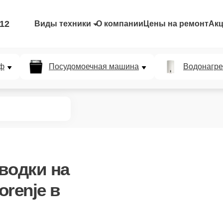
-12
Виды техники
О компании
Цены на ремонт
Ак
ф
Посудомоечная машина
Водонагре
оводки
на
renje в