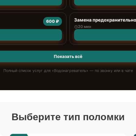
Замена предохранительно
600 ₽
20 мин
Показать всё
Полный список услуг для «
Водонагреватель
» — по звонку или в чате
Выберите тип поломки