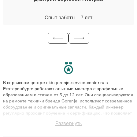
Опыт работы – 7 лет
В сервисном центре ekb.gorenje-service-center.ru в
Екатеринбурге работают опытные мастера с профильным
образованием и стажем от 5 до 12 лет. Они специализируются
на ремонте техники бренда Gorenje, используют современное
оборудование и оригинальные запчасти. Каждый инженер
регулярно проходит обучение и сертификацию, что позволяет
быстро и точноdiagnostikировать поломки и восстанавливать
Развернуть
технику с сохранением гарантии до 3 лет. Наши мастера
решают сложные случаи: от замены матриц и материнских